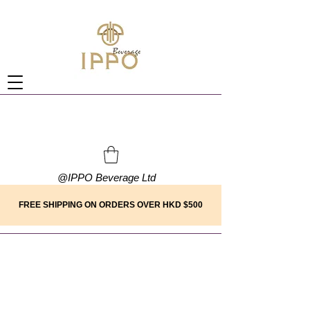
@
IPPO Beverage Ltd
FREE SHIPPING ON ORDERS OVER HKD $500