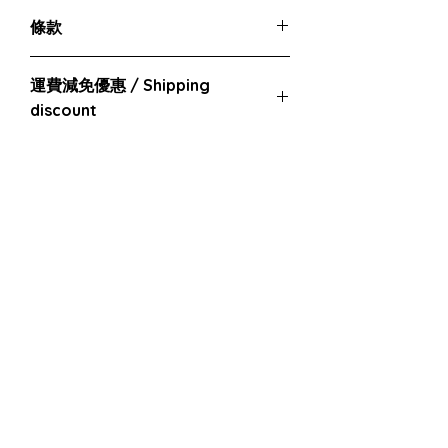
建議服用方法：
條款
- 每日一至兩次，每次一量勺，加入125毫
升溫水中攪拌靜置激活1分鐘後服用 （在
如發現物品在交付時損壞
,
我們接受退貨和
早餐前和／或晚餐前空腹服用最佳）
運費減免優惠 / Shipping
換貨請求。所有退回的物品必須保有原包
- 嬰幼兒、孕婦、成人皆可服用 - 果糖不
裝並以未被用過形式。
discount
耐受者建議激活時間延長30分鐘
凡購物滿
HKD 350.00
即享運費減免優
惠
Free shipping discount for
purchases over HKD 350.00