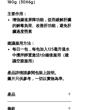
180g（30X6g）
主要作用：
增強腸道屏障功能，從而緩解肝臟
的解毒負荷、改善肝功能，避免肝
臟過度勞累
建議服用方法：
每日一包，每包加入125毫升溫水
中攪拌靜置激活1分鐘後服用（建
議空腹服用）
產品詳情請參閱包裝上說明。
圖片只供參考，一切以實物為準。
產品
成份：
條款
玉米澱粉、麥芽糊精、氯化鉀、細菌菌株